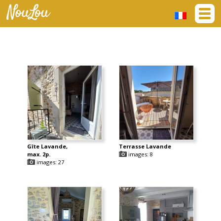
Gîte Lavande,
Terrasse Lavande
max. 2p.
images: 8
images: 27