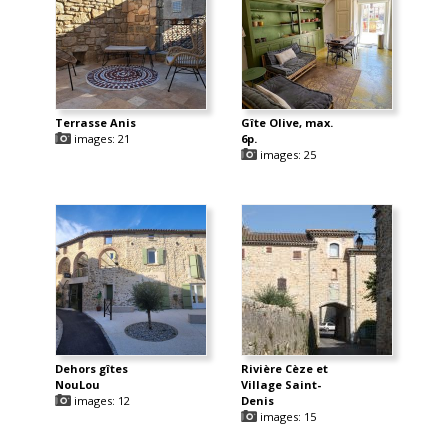
Terrasse Anis
Gîte Olive, max.
images: 21
6p.
images: 25
Dehors gîtes
Rivière Cèze et
NouLou
Village Saint-
images: 12
Denis
images: 15